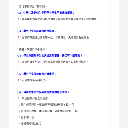
皆可申請學生平安保險。
Q2：休學生及延修生是否享有學生平安保險權益？
A：
具有學籍休學生及延修生須繳交保險費才能享有學生平安保
險權益。
Q3：學生平安保險理賠給付範圍？
A：
因疾病或遭遇意外傷害事故，以致身故、失能或需要住院治
療者。疾病門診不給付。
Q4：學生在國外發生疾病或意外事故，是否可申請理賠？
A：
在國外發生事故，祇要是屬承保範圍內者，均可申請理賠。
Q5：學生平安保險理賠去哪申請？
A：
可至本校衛保組辦理。
Q6：申請學生平安保險理賠需檢附那些文件？
A：
申請醫療保險金者檢附
1.學生保險理賠申請書(可至衛保組網頁下載)一份
2.醫療費用收據正本或影印本（需蓋醫院關防）一份
3.診斷書一份
4.骨折需檢附X光片