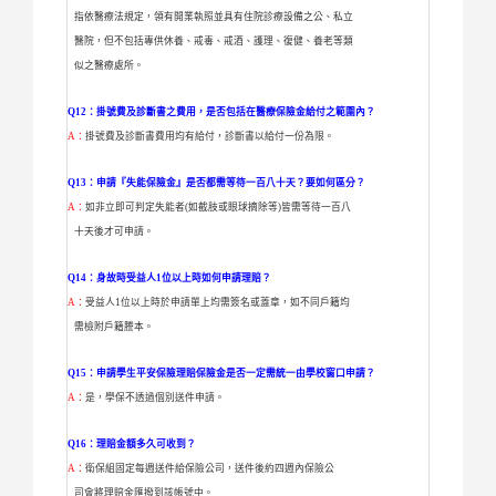
指依醫療法規定，領有開業執照並具有住院診療設備之公、私立
醫院，但不包括專供休養、戒毒、戒酒、護理、復健、養老等類
似之醫療處所。
Q12：掛號費及診斷書之費用，是否包括在醫療保險金給付之範圍內？
A：
掛號費及診斷書費用均有給付，診斷書以給付一份為限。
Q13：申請『失能保險金』是否都需等待一百八十天？要如何區分？
A：
如非立即可判定失能者(如截肢或眼球摘除等)皆需等待一百八
十天後才
可申請。
Q14：身故時受益人1位以上時如何申請理賠？
A：
受益人1位以上時於申請單上均需簽名或蓋章，如不同戶籍均
需檢附戶
籍謄本。
Q15：申請學生平安保險理賠保險金是否一定需統一由學校窗口申請？
A：
是，學保不透過個別送件申請。
Q16：理賠金額多久可收到？
A：
衛保組固定每週送件給保險公司，送件後約四週內保險公
司會將理
賠金匯撥到該帳號中。