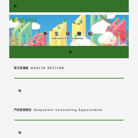
跳
到
主
要
內
容
區
塊
衛生保健組
HEALTH SECTION
門診諮詢預約
Outpatient Counseling Appointment