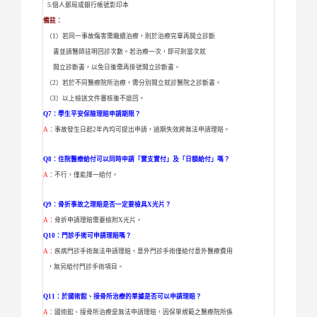
5.個人郵局或銀行帳號影印本
備註：
（1）若同一事故傷害需繼續治療，則於治療完畢再開立診斷
書並請醫師註明回診次數。若治療一次，即可則當次就
開立診斷書，以免日後需再掛號開立診斷書。
（2）若於不同醫療院所治療，需分別開立就診醫院之診斷書。
（3）以上檢送文件審核後不退回。
Q7：學生平安保險理賠申請期限？
A：
事故發生日起2年內均可提出申請，逾期失效將無法申請理賠。
Q8：住院醫療給付可以同時申請「實支實付」及「日額給付」嗎？
A：
不行，僅能擇一給付。
Q9：骨折事故之理賠是否一定要檢具X光片？
A：
骨折申請理賠需要檢附X光片
。
Q10：門診手術可申請理賠嗎？
A：
疾病門診手術無法申請理賠，意外門診手術僅給付意外醫療費用
，無另給付門診手術項目。
Q11：於國術館、接骨所治療的單據是否可以申請理賠？
A：
國術館、接骨所治療是無法申請理賠，因保單規範之醫療院所係