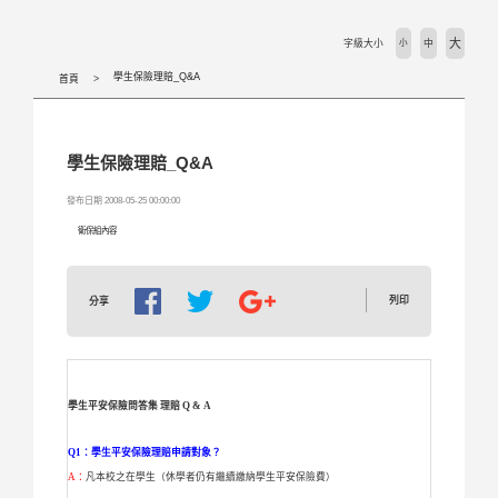
大
字級大小
小
中
學生保險理賠_Q&A
首頁
學生保險理賠_Q&A
發布日期 2008-05-25 00:00:00
衛保組內容
列印
分享
學生平安保險問答集
理賠 Q & A
Q1：學生平安保險理賠申請對象？
A：
凡本校之在學生（休學者仍有繼續繳納學生平安保險費）