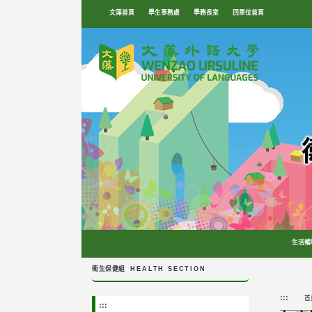
跳
文藻首頁
學生事務處
學務長室
回單位首頁
到
主
要
內
容
區
塊
生活輔
衛生保健組
HEALTH SECTION
:::
首
:::