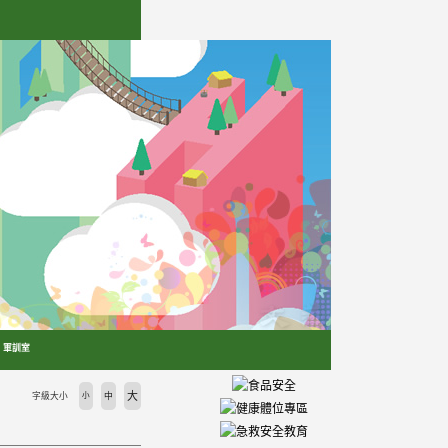
軍訓室
大
字級大小
小
中