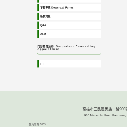
下載專區 Download Forms
衛教資訊
Q&A
AED
門診諮詢預約
Outpatient Counseling
Appointment
:::
高雄市三民區民族一路900號
900 Mintsu 1st Road Kaohsiun
當頁瀏覽:3863