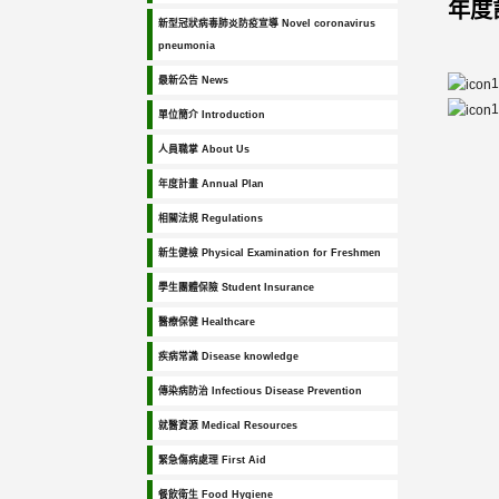
年度計
新型冠狀病毒肺炎防疫宣導 Novel coronavirus
pneumonia
最新公告 News
單位簡介 Introduction
人員職掌 About Us
年度計畫 Annual Plan
相關法規 Regulations
新生健檢 Physical Examination for Freshmen
學生團體保險 Student Insurance
醫療保健 Healthcare
疾病常識 Disease knowledge
傳染病防治 Infectious Disease Prevention
就醫資源 Medical Resources
緊急傷病處理 First Aid
餐飲衛生 Food Hygiene