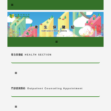
跳
到
主
要
內
容
區
塊
衛生保健組
HEALTH SECTION
門診諮詢預約
Outpatient Counseling Appointment