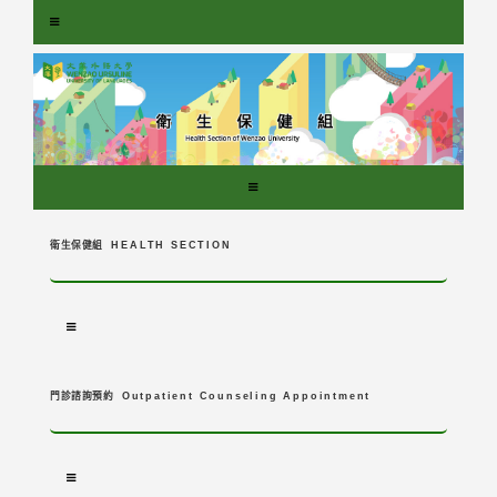
跳
到
主
要
內
容
區
塊
衛生保健組
HEALTH SECTION
門診諮詢預約
Outpatient Counseling Appointment