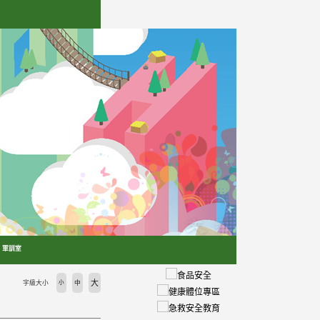
軍訓室
大
字級大小
小
中