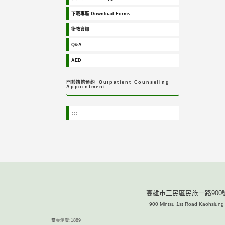
下載專區 Download Forms
衛教資訊
Q&A
AED
門診諮詢預約
Outpatient Counseling
Appointment
:::
高雄市三民區民族一路900號
900 Mintsu 1st Road Kaohsiun
當頁瀏覽:1889