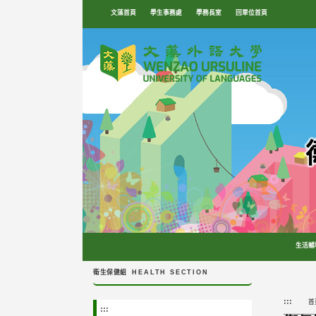
跳
文藻首頁
學生事務處
學務長室
回單位首頁
到
主
要
內
容
區
塊
生活輔
衛生保健組
HEALTH SECTION
:::
首
:::