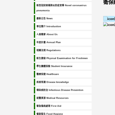
衛保
新型冠狀病毒肺炎防疫宣導 Novel coronavirus
pneumonia
最新公告 News
單位簡介 Introduction
人員職掌 About Us
年度計畫 Annual Plan
相關法規 Regulations
新生健檢 Physical Examination for Freshmen
學生團體保險 Student Insurance
醫療保健 Healthcare
疾病常識 Disease knowledge
傳染病防治 Infectious Disease Prevention
就醫資源 Medical Resources
緊急傷病處理 First Aid
餐飲衛生 Food Hygiene