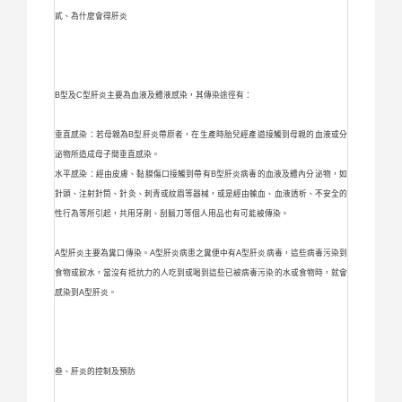
貳、為什麼會得肝炎
B型及C型肝炎主要為血液及體液感染，其傳染途徑有：
垂直感染：若母親為B型肝炎帶原者，在生產時胎兒經產道接觸到母親的血液或分
泌物所造成母子間垂直感染。
水平感染：經由皮膚、黏膜傷口接觸到帶有B型肝炎病毒的血液及體內分泌物，如
針頭、注射針筒、針灸、刺青或紋眉等器械，或是經由輸血、血液透析、不安全的
性行為等所引起，共用牙刷、刮鬍刀等個人用品也有可能被傳染。
A型肝炎主要為糞口傳染。A型肝炎病患之糞便中有A型肝炎病毒，這些病毒污染到
食物或飲水，當沒有抵抗力的人吃到或喝到這些已被病毒污染的水或食物時，就會
感染到A型肝炎。
叁、肝炎的控制及預防