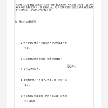
A型肝炎主要為糞口傳染。A型肝炎病患之糞便中有A型肝炎病毒，這些病
毒污染到食物或飲水，當沒有抵抗力的人吃到或喝到這些已被病毒污染的
水或食物時，就會感染到A型肝炎。
叁、肝炎的控制及預防
需有足夠的休息，睡眠充足，避免熬夜及過度
勞累。
注意餐具之清潔及隔離，響應公筷母匙。
嚴禁抽煙及喝酒。
不輸血給他人，不和他人共用牙刷，刮鬍刀等
用具。
遵照醫師的指示服藥，切勿自服成藥，以免增
加肝臟負擔。