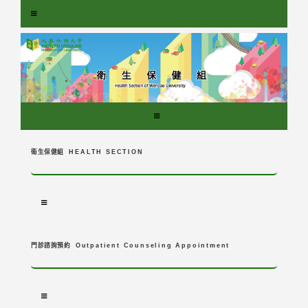
跳
到
主
要
內
容
區
塊
衛生保健組
HEALTH SECTION
門診諮詢預約
Outpatient Counseling Appointment