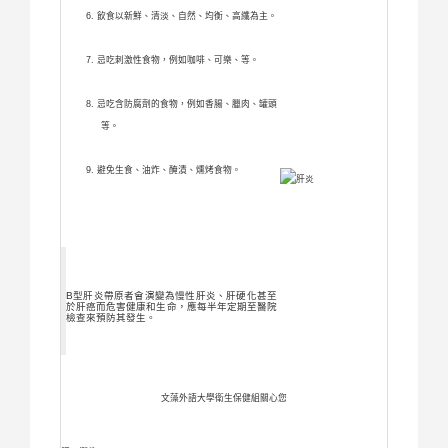
飲食以新鮮、清淡、自然、均衡、高纖為主。
忌吃刺激性食物，例如咖啡、可樂、等。
忌吃含防腐劑的食物，例如香腸、臘肉、罐頭
等。
避免生食、油炸、醃漬、燻烤食物。
B型肝炎帶原者會演變為慢性肝炎、肝硬化甚至
於肝癌而危害健康和生命，應每半年定期至醫院
檢查來預防其發生。
文藻外語大學衛生保健組關心您