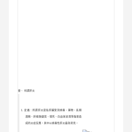
壹、 何謂肝炎
定義：所謂肝炎是指肝臟受到病毒、藥物、長期
酒精、肝細胞變質、壞死、白血球浸潤等傷害造
成的炎症反應，其中以病毒性肝炎最為常見。