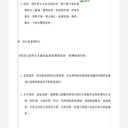
症狀：慢性肝炎大多沒有症狀，僅少數人會有輕
微的右上腹痛、厭食症狀。若為急性期，則會有
倦怠、食慾不振、噁心嘔吐、皮膚發癢、黃疸、
腹水、下肢水腫等症狀。
貳、為什麼會得肝炎
B型及C型肝炎主要為血液及體液感染，其傳染途徑有：
垂直感染：若母親為B型肝炎帶原者，在生產時胎兒經產道接觸到母親的血液
或分泌物所造成母子間垂直感染。
水平感染：經由皮膚、黏膜傷口接觸到帶有B型肝炎病毒的血液及體內分泌
物，如針頭、注射針筒、針灸、刺青或紋眉等器械，或是經由輸血、血液透
析、不安全的性行為等所引起，共用牙刷、刮鬍刀等個人用品也有可能被傳
染。