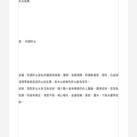
肝炎衛教
壹、 何謂肝炎
定義：所謂肝炎是指肝臟受到病毒、藥物、長期酒精、肝細胞變質、壞死、白血球
浸潤等傷害造成的炎症反應，其中以病毒性肝炎最為常見。
症狀：慢性肝炎大多沒有症狀，僅少數人會有輕微的右上腹痛、厭食症狀。若為急
性期，則會有倦怠、食慾不振、噁心嘔吐、皮膚發癢、黃疸、腹水、下肢水腫等症
狀。