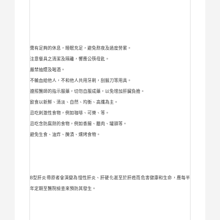
需有足夠的休息，睡眠充足，避免熬夜及過度勞累。
注意餐具之清潔及隔離，響應公筷母匙。
嚴禁抽煙及喝酒。
不輸血給他人，不和他人共用牙刷，刮鬍刀等用具。
遵照醫師的指示服藥，切勿自服成藥，以免增加肝臟負擔。
飲食以新鮮、清淡、自然、均衡、高纖為主。
忌吃刺激性食物，例如咖啡、可樂、等。
忌吃含防腐劑的食物，例如香腸、臘肉、罐頭等。
避免生食、油炸、醃漬、燻烤食物。
B型肝炎帶原者會演變為慢性肝炎、肝硬化甚至於肝癌而危害健康和生命，應每半
年定期至醫院檢查來預防其發生。