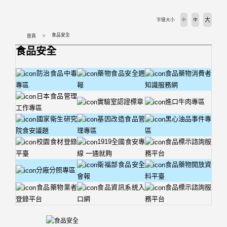
大
字級大小
小
中
食品安全
首頁
食品安全
防治食品中毒
藥物食品安全週
食品藥物消費者
專區
報
知識服務網
日本食品管理
實驗室認證標章
進口牛肉專區
工作專區
國家衛生研究
基因改造食品管
黑心油品事件專
院食安議題
理專區
區
校園食材登錄
1919全國食安專
食品標示諮詢服
平臺
線 一通就夠
務平台
衛福部食品安全
食品藥物開放資
分廠分照專區
會報
料平臺
食品藥物業者
食品資訊系統入
食品標示諮詢服
登錄平台
口網
務平台