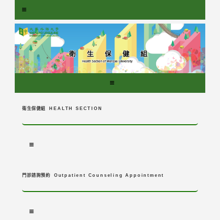
跳
到
主
要
內
容
區
塊
衛生保健組
HEALTH SECTION
門診諮詢預約
Outpatient Counseling Appointment