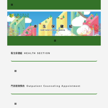
跳
到
主
要
內
容
區
塊
衛生保健組
HEALTH SECTION
門診諮詢預約
Outpatient Counseling Appointment