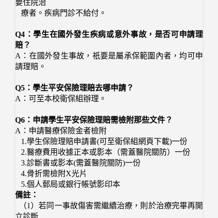
要住院治
療者。疾病門診不給付。
Q4：學生在國外發生疾病或意外事故，是否可申請理
賠？
A：在國外發生事故，祇要是屬承保範圍內者，均可申
請理賠。
Q5：學生平安保險理賠去哪申請？
A：可至本校衛保組辦理。
Q6：申請學生平安保險理賠需檢附那些文件？
A：申請醫療保險金者檢附
1.學生保險理賠申請書(可至衛保組網頁下載)一份
2.醫療費用收據正本或影本（需蓋醫院關防）一份
3.診斷書或影本(需蓋醫院關防)一份
4.骨折需檢附X光片
5.個人郵局或銀行帳號影印本
備註：
（1）若同一事故傷害需繼續治療，則於治療完畢再開
立診斷